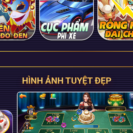
HÌNH ẢNH TUYỆT ĐẸP